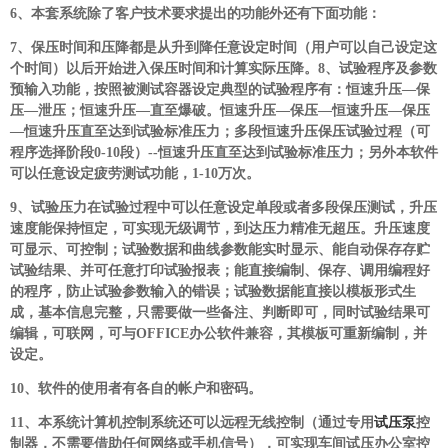
6
、本套系统除了客户技术要求提出的功能外还有下面功能：
7
、保压时间和压降都是从升到降任意设定时间（用户可以自己设定这
个时间）以后开始进入保压时间和计算实际压降。
8
、试验程序及参数
预输入功能，按照被测试容器设定典型的试验程序有：恒速升压—保
压—泄压；恒速升压—直至爆破。恒速升压—保压—恒速升压—保压
—恒速升压直至达到试验标准压力；多段恒速升压保压试验过程（可
程序选择阶段0-10段）--恒速升压直至达到试验标准压力；另外本软件
可以任意设定疲劳测试功能，1-10万次。
9
、试验压力在试验过程中可以任意设定单段或者多段保压测试，升压
速度能保持恒定，可实现无级调节，到达压力精准无超压。升压速度
可显示、可控制；试验数据和曲线参数能实时显示、能自动保存存贮
试验结果、并可任意打印试验报表；能直接编制、保存、调用编程好
的程序，防止试验参数输入的错误；试验数据能直接以模板形式生
成，基本信息完整，只需要做一些备注、判断即可，同时试验结果可
编辑，可联网，可与OFFICE办公软件兼容，其模板可重新编制，并
设定。
10
、软件的使用者有各自的帐户和密码。
11
、本系统计算机控制系统还可以远程无线控制（通过专用
试压泵
控
制器，不需要借助任何网络或手机信号），可实现车间试压办公室控